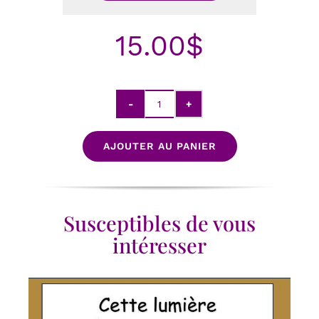
15.00
$
quantité
de
Né
AJOUTER AU PANIER
pour
guérir
Susceptibles de vous
intéresser